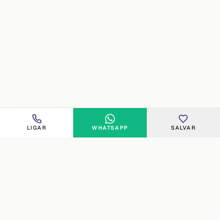
LIGAR
WHATSAPP
SALVAR
FLORIPA
Imobiliária especializada no norte e costa oeste de