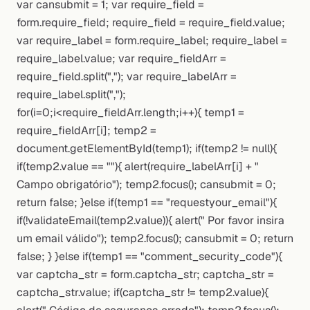
var cansubmit = 1; var require_field =
form.require_field; require_field = require_field.value;
var require_label = form.require_label; require_label =
require_label.value; var require_fieldArr =
require_field.split(","); var require_labelArr =
require_label.split(",");
for(i=0;i<require_fieldArr.length;i++){ temp1 =
require_fieldArr[i]; temp2 =
document.getElementById(temp1); if(temp2 != null){
if(temp2.value == ""){ alert(require_labelArr[i] + "
Campo obrigatório"); temp2.focus(); cansubmit = 0;
return false; }else if(temp1 == "requestyour_email"){
if(!validateEmail(temp2.value)){ alert(" Por favor insira
um email válido"); temp2.focus(); cansubmit = 0; return
false; } }else if(temp1 == "comment_security_code"){
var captcha_str = form.captcha_str; captcha_str =
captcha_str.value; if(captcha_str != temp2.value){