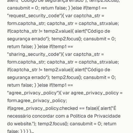
alert(" Código de segurança errado"); temp2.focus();
cansubmit = 0; return false; } }else if(temp1 ==
"request_security_code"){ var captcha_str =
form.captcha_str; captcha_str = captcha_str.value;
if(captcha_str != temp2.value){ alert("Código de
segurança errado"); temp2.focus(); cansubmit = 0;
return false; } }else if(temp1 ==
"sharing_security_code"){ var captcha_str =
form.captcha_str; captcha_str = captcha_str.value;
if(captcha_str != temp2.value){ alert("Código de
segurança errado"); temp2.focus(); cansubmit = 0;
return false; } }else if(temp1 ==
"agree_privacy_policy"){ var agree_privacy_policy =
form.agree_privacy_policy;
if(agree_privacy_policy.checked == false){ alert("É
necessário concordar com a Política de Privacidade
do website."); temp2.focus(); cansubmit = 0; return
false; } } } }…