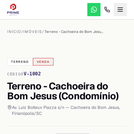
INÍCIO
/
IMÓVEIS
/
Terreno - Cachoeira do Bom Jesus (Condomínio)
VER TODAS AS
8
FOTOS
TERRENO
VENDA
V-1002
CÓDIGO
Terreno - Cachoeira do
Bom Jesus (Condomínio)
Av. Luiz Boiteux Piazza s/n
— Cachoeira do Bom Jesus
,
Flrianópolis
/
SC