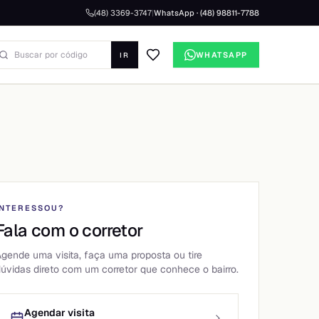
(48) 3369-3747
|
WhatsApp · (48) 98811-7788
WHATSAPP
IR
+
14
fotos
INTERESSOU?
Fala com o corretor
gende uma visita, faça uma proposta ou tire
úvidas direto com um corretor que conhece o bairro.
Agendar visita