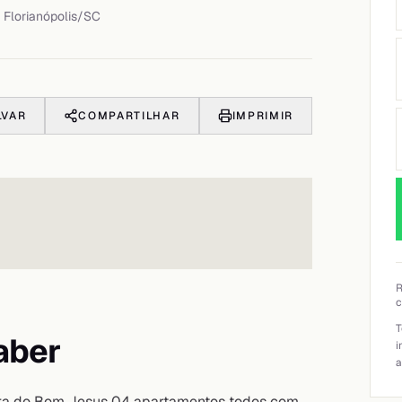
,
Florianópolis
/
SC
LVAR
COMPARTILHAR
IMPRIMIR
R
c
T
aber
i
a
ira do Bom Jesus 04 apartamentos todos com