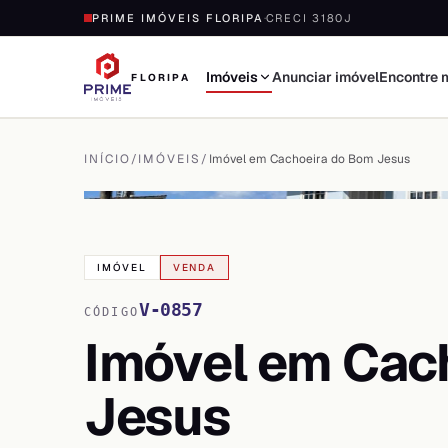
PRIME IMÓVEIS FLORIPA
·
CRECI 3180J
Imóveis
Anunciar imóvel
Encontre 
FLORIPA
INÍCIO
/
IMÓVEIS
/
Imóvel em Cachoeira do Bom Jesus
VER TODAS AS
19
FOTOS
IMÓVEL
VENDA
V-0857
CÓDIGO
Imóvel em Cac
Jesus