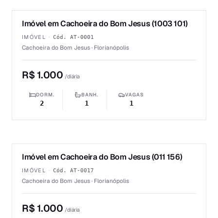
1
/
6
Imóvel em Cachoeira do Bom Jesus (1003 101)
ALUGUEL
IMÓVEL
·
Cód.
AT-0001
Cachoeira do Bom Jesus · Florianópolis
R$ 1.000
/diária
DORM.
BANH.
VAGAS
2
1
1
1
/
6
Imóvel em Cachoeira do Bom Jesus (011 156)
ALUGUEL
IMÓVEL
·
Cód.
AT-0017
Cachoeira do Bom Jesus · Florianópolis
R$ 1.000
/diária