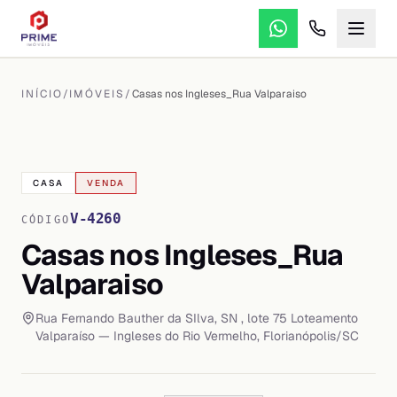
INÍCIO
/
IMÓVEIS
/
Casas nos Ingleses_Rua Valparaiso
VER TODAS AS
5
FOTOS
CASA
VENDA
V-4260
CÓDIGO
Casas nos Ingleses_Rua
Valparaiso
Rua Fernando Bauther da SIlva, SN , lote 75 Loteamento
Valparaíso
— Ingleses do Rio Vermelho
,
Florianópolis
/
SC