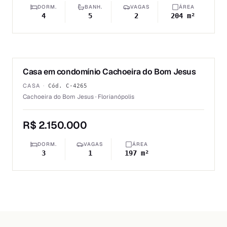
DORM.
BANH.
VAGAS
ÁREA
4
5
2
204 m²
1
/
6
Casa em condomínio Cachoeira do Bom Jesus
VENDA
CASA
·
Cód.
C-4265
Cachoeira do Bom Jesus · Florianópolis
R$ 2.150.000
DORM.
VAGAS
ÁREA
3
1
197 m²