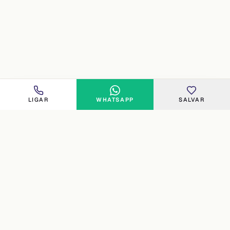
LIGAR
WHATSAPP
SALVAR
FLORIPA
Imobiliária especializada no norte e costa oeste de
Florianópolis. Curadoria humana, atendimento direto e 16
anos de experiência (desde 2010) em Cachoeira do Bom
Jesus, Canasvieiras, Jurerê, Ingleses, Praia Brava,