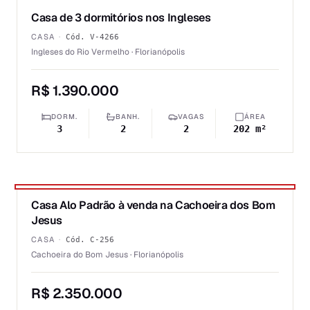
Casa de 3 dormitórios nos Ingleses
VENDA
CASA
·
Cód.
V-4266
Ingleses do Rio Vermelho · Florianópolis
R$ 1.390.000
DORM.
BANH.
VAGAS
ÁREA
3
2
2
202 m²
1
/
6
Casa Alo Padrão à venda na Cachoeira dos Bom
★ DESTAQUE PRIME
VENDA
Jesus
CASA
·
Cód.
C-256
Cachoeira do Bom Jesus · Florianópolis
R$ 2.350.000