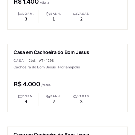
R$ 1.400
/diária
DORM.
BANH.
VAGAS
3
1
2
1
/
6
Casa em Cachoeira do Bom Jesus
ALUGUEL
CASA
·
Cód.
AT-4298
Cachoeira do Bom Jesus · Florianópolis
R$ 4.000
/diária
DORM.
BANH.
VAGAS
4
2
3
1
/
6
Casa em Cachoeira do Bom Jesus
ALUGUEL