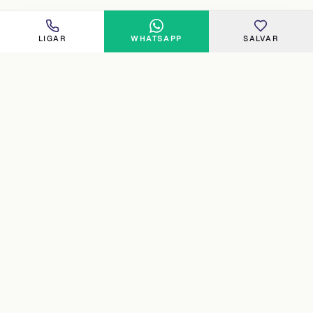
LIGAR
WHATSAPP
SALVAR
FLORIPA
Imobiliária especializada no norte e costa oeste de
Florianópolis. Curadoria humana, atendimento direto e 16
anos de experiência (desde 2010) em Cachoeira do Bom
Jesus, Canasvieiras, Jurerê, Ingleses, Praia Brava,
Santinho, Santo Antônio de Lisboa, Cacupé e João Paulo.
CRECI 3180J
16 ANOS