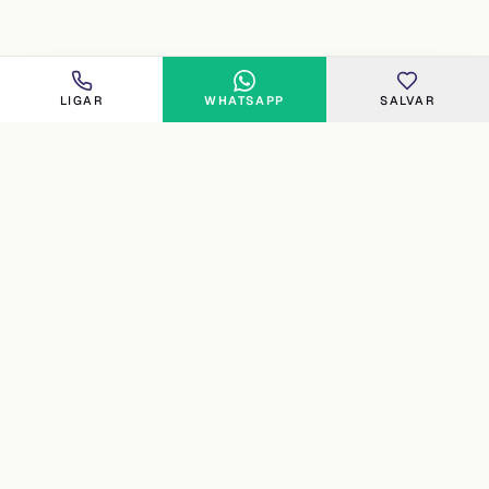
LIGAR
WHATSAPP
SALVAR
FLORIPA
Imobiliária especializada no norte e costa oeste de
Florianópolis. Curadoria humana, atendimento direto e 16
anos de experiência (desde 2010) em Cachoeira do Bom
Jesus, Canasvieiras, Jurerê, Ingleses, Praia Brava,
Santinho, Santo Antônio de Lisboa, Cacupé e João Paulo.