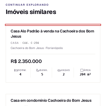
CONTINUAR EXPLORANDO
Imóveis similares
1
/
6
Casa Alo Padrão à venda na Cachoeira dos Bom
★ DESTAQUE PRIME
VENDA
Jesus
CASA
·
Cód.
C-256
Cachoeira do Bom Jesus · Florianópolis
R$ 2.350.000
DORM.
BANH.
VAGAS
ÁREA
4
5
2
204 m²
1
/
6
Casa em condomínio Cachoeira do Bom Jesus
VENDA