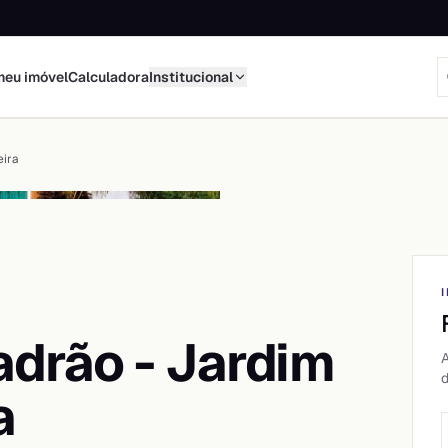
meu imóvel
Calculadora
Institucional
eira
adrão - Jardim
A
d
a