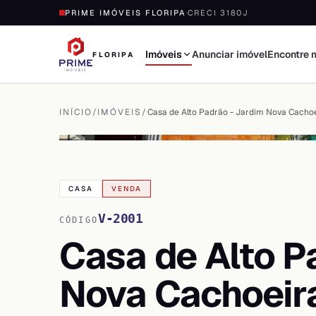
PRIME IMÓVEIS FLORIPA
·
CRECI 3180J
Imóveis
Anunciar imóvel
Encontre 
FLORIPA
INÍCIO
/
IMÓVEIS
/
Casa de Alto Padrão - Jardim Nova Cacho
VER TODAS AS
52
FOTOS
CASA
VENDA
V-2001
CÓDIGO
Casa de Alto P
Nova Cachoeir