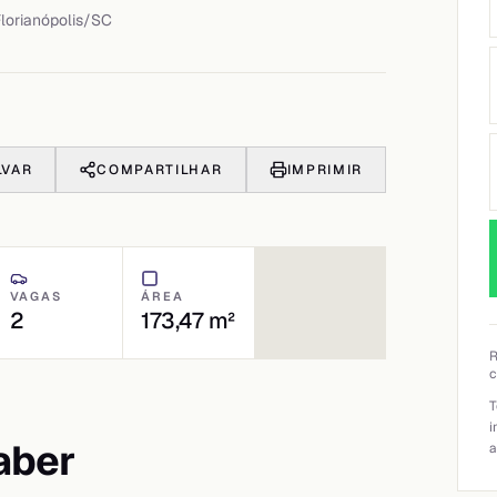
lorianópolis
/
SC
LVAR
COMPARTILHAR
IMPRIMIR
VAGAS
ÁREA
2
173,47 m²
R
c
T
i
aber
a