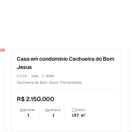
1
/
6
Casa em condomínio Cachoeira do Bom
VENDA
Jesus
CASA
·
Cód.
C-4265
Cachoeira do Bom Jesus · Florianópolis
R$ 2.150.000
DORM.
VAGAS
ÁREA
3
1
197 m²