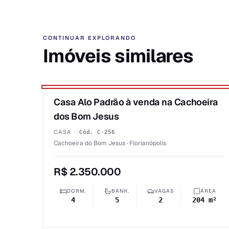
CONTINUAR EXPLORANDO
Imóveis similares
1
/
6
★ DESTAQUE PRIME
Casa Alo Padrão à venda na Cachoeira
VENDA
dos Bom Jesus
CASA
·
Cód.
C-256
Cachoeira do Bom Jesus · Florianópolis
R$ 2.350.000
DORM.
BANH.
VAGAS
ÁREA
4
5
2
204 m²