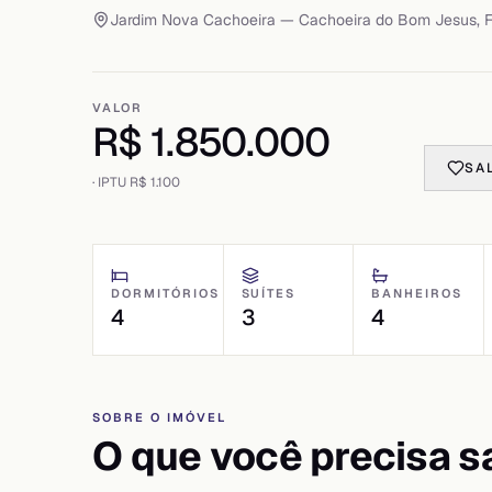
Jardim Nova Cachoeira
— Cachoeira do Bom Jesus
,
F
VALOR
R$ 1.850.000
SA
· IPTU
R$ 1.100
DORMITÓRIOS
SUÍTES
BANHEIROS
4
3
4
SOBRE O IMÓVEL
O que você precisa s