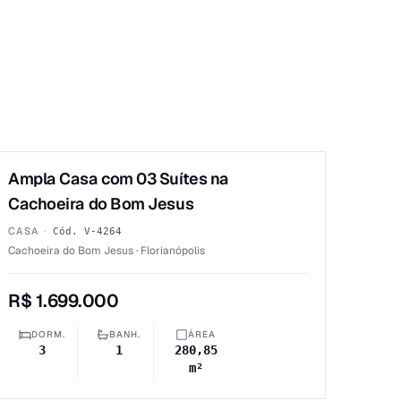
1
/
6
Ampla Casa com 03 Suítes na
VENDA
Cachoeira do Bom Jesus
CASA
·
Cód.
V-4264
Cachoeira do Bom Jesus · Florianópolis
R$ 1.699.000
DORM.
BANH.
ÁREA
3
1
280,85
m²