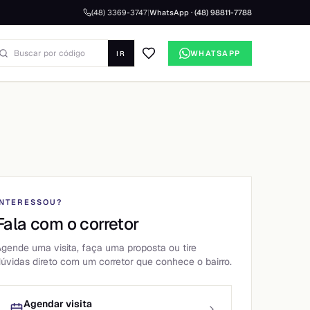
(48) 3369-3747
|
WhatsApp · (48) 98811-7788
WHATSAPP
IR
+
47
fotos
INTERESSOU?
Fala com o corretor
gende uma visita, faça uma proposta ou tire
úvidas direto com um corretor que conhece o bairro.
Agendar visita