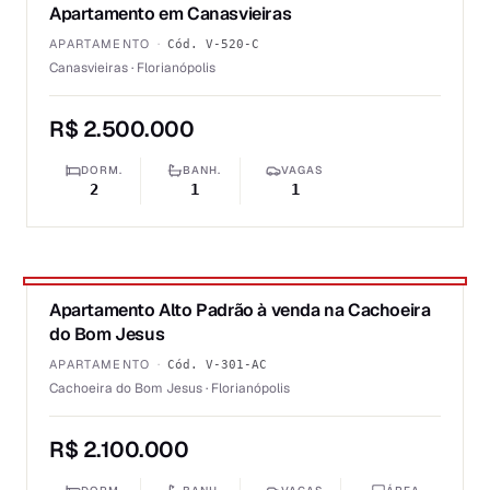
Apartamento em Canasvieiras
VENDA
APARTAMENTO
·
Cód.
V-520-C
Canasvieiras · Florianópolis
R$ 2.500.000
DORM.
BANH.
VAGAS
2
1
1
1
/
6
Apartamento Alto Padrão à venda na Cachoeira
★ DESTAQUE PRIME
VENDA
do Bom Jesus
APARTAMENTO
·
Cód.
V-301-AC
Cachoeira do Bom Jesus · Florianópolis
R$ 2.100.000