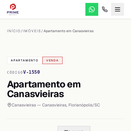
INÍCIO
/
IMÓVEIS
/
Apartamento em Canasvieiras
VER TODAS AS
16
FOTOS
APARTAMENTO
VENDA
V-1550
CÓDIGO
Apartamento em
Canasvieiras
Canasvieiras
— Canasvieiras
,
Florianópolis
/
SC