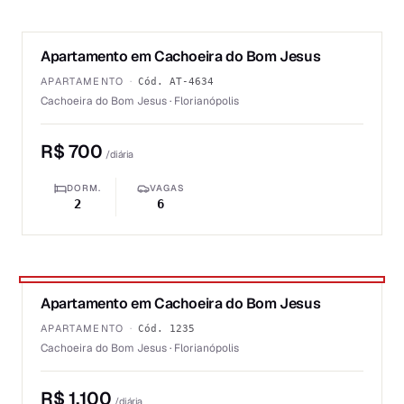
1
/
6
Apartamento em Cachoeira do Bom Jesus
ALUGUEL
APARTAMENTO
·
Cód.
AT-4634
Cachoeira do Bom Jesus · Florianópolis
R$ 700
/diária
DORM.
VAGAS
2
6
1
/
6
Apartamento em Cachoeira do Bom Jesus
★ DESTAQUE PRIME
ALUGUEL
APARTAMENTO
·
Cód.
1235
Cachoeira do Bom Jesus · Florianópolis
R$ 1.100
/diária