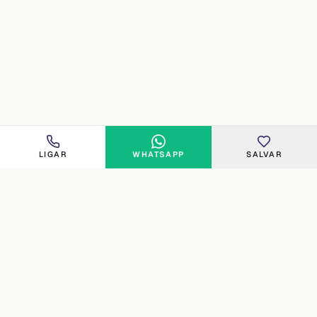
LIGAR
WHATSAPP
SALVAR
FLORIPA
Imobiliária especializada no norte e costa oeste de
Florianópolis. Curadoria humana, atendimento direto e 16
anos de experiência (desde 2010) em Cachoeira do Bom