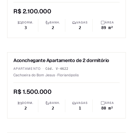
R$ 2.100.000
DORM.
BANH.
VAGAS
ÁREA
3
2
2
89 m²
1
/
6
Aconchegante Apartamento de 2 dormitório
VENDA
APARTAMENTO
·
Cód.
V-4622
Cachoeira do Bom Jesus · Florianópolis
R$ 1.500.000
DORM.
BANH.
VAGAS
ÁREA
2
2
1
80 m²
1
/
6