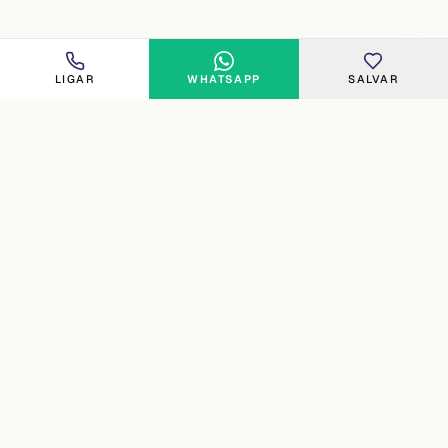
LIGAR
WHATSAPP
SALVAR
FLORIPA
Imobiliária especializada no norte e costa oeste de
Florianópolis. Curadoria humana, atendimento direto e 16
anos de experiência (desde 2010) em Cachoeira do Bom
Jesus, Canasvieiras, Jurerê, Ingleses, Praia Brava,
Santinho, Santo Antônio de Lisboa, Cacupé e João Paulo.