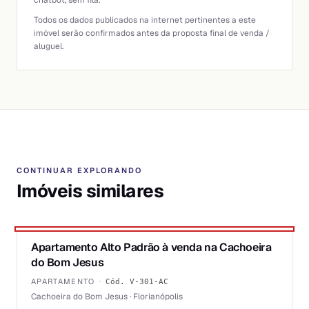
chatbot, sem fila.
Todos os dados publicados na internet pertinentes a este
imóvel serão confirmados antes da proposta final de venda /
aluguel.
CONTINUAR EXPLORANDO
Imóveis similares
1
/
6
Apartamento Alto Padrão à venda na Cachoeira
★ DESTAQUE PRIME
VENDA
do Bom Jesus
APARTAMENTO
·
Cód.
V-301-AC
Cachoeira do Bom Jesus · Florianópolis