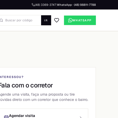
(48) 3369-3747
|
WhatsApp · (48) 98811-7788
WHATSAPP
IR
+
15
fotos
INTERESSOU?
Fala com o corretor
gende uma visita, faça uma proposta ou tire
úvidas direto com um corretor que conhece o bairro.
Agendar visita