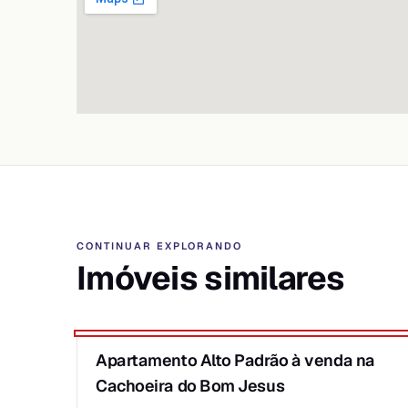
CONTINUAR EXPLORANDO
Imóveis similares
1
/
6
★ DESTAQUE PRIME
Apartamento Alto Padrão à venda na
VENDA
Cachoeira do Bom Jesus