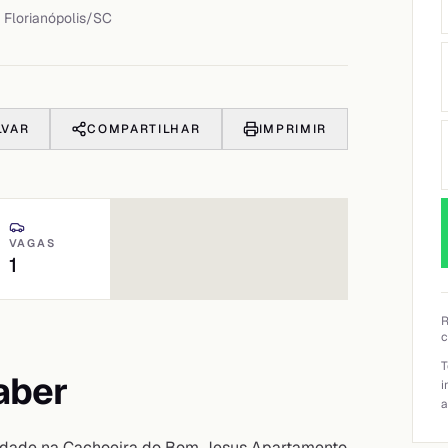
,
Florianópolis
/
SC
LVAR
COMPARTILHAR
IMPRIMIR
VAGAS
1
R
c
T
aber
i
a
nidade na Cachoeira do Bom Jesus Apartamento