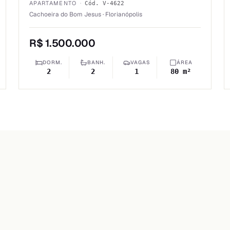
APARTAMENTO
·
Cód.
V-4622
Cachoeira do Bom Jesus · Florianópolis
R$ 1.500.000
DORM.
BANH.
VAGAS
ÁREA
2
2
1
80 m²