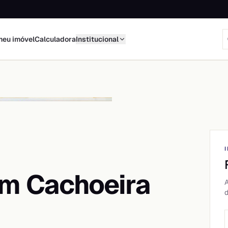
meu imóvel
Calculadora
Institucional
m Cachoeira
A
d