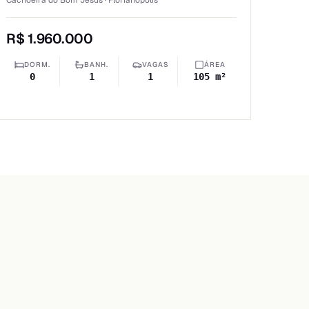
Cachoeira do Bom Jesus · Florianópolis
R$ 1.960.000
DORM.
BANH.
VAGAS
ÁREA
0
1
1
105 m²