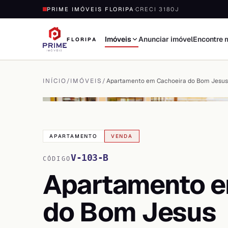
PRIME IMÓVEIS FLORIPA
·
CRECI 3180J
Imóveis
Anunciar imóvel
Encontre 
FLORIPA
INÍCIO
/
IMÓVEIS
/
Apartamento em Cachoeira do Bom Jesus
VER TODAS AS
20
FOTOS
APARTAMENTO
VENDA
V-103-B
CÓDIGO
Apartamento e
do Bom Jesus